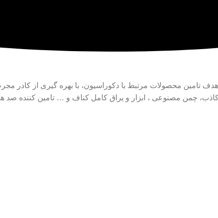
خود را از سال ۱۳۹۰ کرد و تا به امروز با هدف تامین محصولات مرتبط با دکوراسیون، با ب
ب، چمن مصنوعی ، ابزار و یراق کامل کناف و … تامین کننده صد ها قل