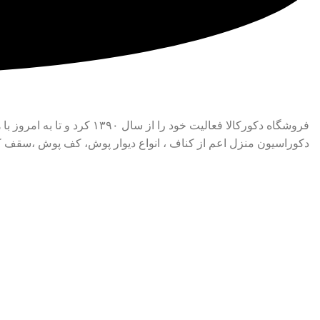
فروشگاه دکورکالا فعالیت 
دکوراسیون منزل اعم از کناف ، انواع دیوار پوش، کف پوش ،سقف کاذ