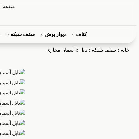
صفحه ا
کناف
دیوار پوش
سقف شبکه
ط
خانه
سقف شبکه
تایل
آسمان مجازی