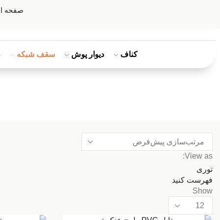
صفحه ا
کناف
دیوار پوش
سقف شبکه
ط
View as:
توری
فهرست کنید
Show