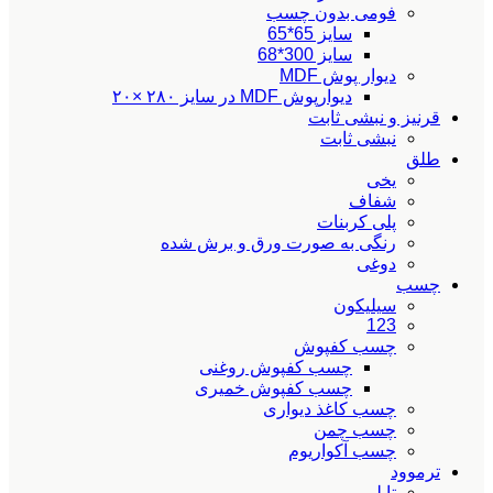
فومی بدون چسب
سایز 65*65
سایز 300*68
دیوار پوش MDF
دیوارپوش MDF در سایز ۲۸۰ ×۲۰
قرنیز و نبشی ثابت
نبشی ثابت
طلق
یخی
شفاف
پلی کربنات
رنگی به صورت ورق و برش شده
دوغی
چسب
سیلیکون
123
چسب کفپوش
چسب کفپوش روغنی
چسب کفپوش خمیری
چسب کاغذ دیواری
چسب چمن
چسب آکواریوم
ترموود
تایلی