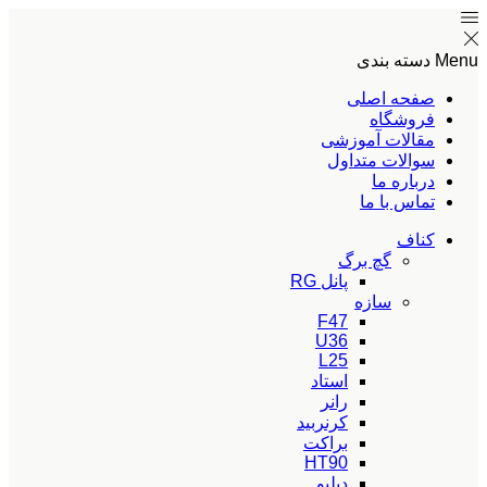
Menu
دسته بندی
صفحه اصلی
فروشگاه
مقالات آموزشی
سوالات متداول
درباره ما
تماس با ما
کناف
گچ برگ
پانل RG
سازه
F47
U36
L25
استاد
رانر
کرنربید
براکت
HT90
دبلیو