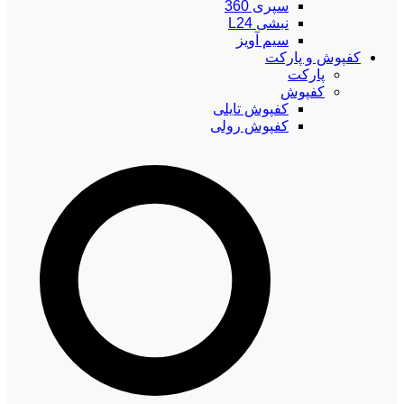
سپری 360
نبشی L24
سیم آویز
کفپوش و پارکت
پارکت
کفپوش
کفپوش تایلی
کفپوش رولی