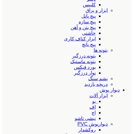
کلیپس
ابزار و یراق
پیچ پانل
پیچ سازه
پیچ بتن و آهن
چاشنی
ابزار کناف کاری
پیچ پانچ
بتونه ها
بتونه درزگیر
بتونه ماستیک
بورد فیکس
نوار درزگیر
پشم سنگ
دریچه بازدید
دیوار پوش
ابزار آلات
ِیو
اف
اچ
نبشی تاشو
دیوارپوش PVC
روکشدار