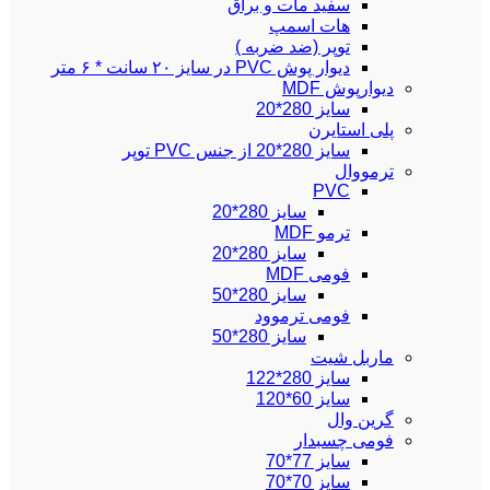
سفید مات و براق
هات اسمپ
توپر (ضد ضربه )
دیوار پوش PVC در سایز ۲۰ سانت * ۶ متر
دیوارپوش MDF
سایز 280*20
پلی استایرن
سایز 280*20 از جنس PVC توپر
ترمووال
PVC
سایز 280*20
ترمو MDF
سایز 280*20
فومی MDF
سایز 280*50
فومی ترموود
سایز 280*50
ماربل شیت
سایز 280*122
سایز 60*120
گرین وال
فومی چسبدار
سایز 77*70
سایز 70*70