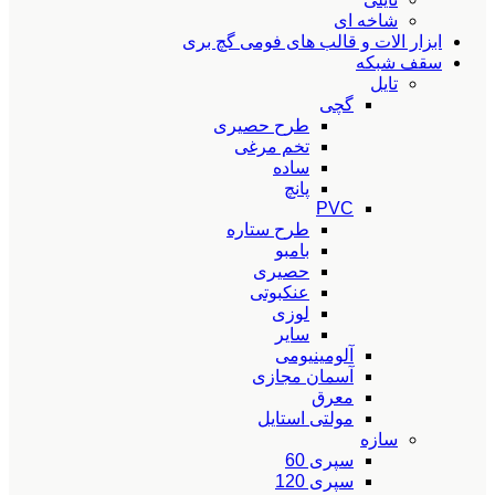
شاخه ای
ابزار الات و قالب های فومی گچ بری
سقف شبکه
تایل
گچی
طرح حصیری
تخم مرغی
ساده
پانچ
PVC
طرح ستاره
بامبو
حصیری
عنکبوتی
لوزی
سایر
آلومینیومی
آسمان مجازی
معرق
مولتی استایل
سازه
سپری 60
سپری 120