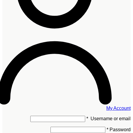
My Account
*
Username or email
*
Password