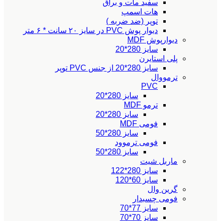
سفید مات و براق
هات اسمپ
توپر (ضد ضربه )
دیوار پوش PVC در سایز ۲۰ سانت * ۶ متر
دیوارپوش MDF
سایز 280*20
پلی استایرن
سایز 280*20 از جنس PVC توپر
ترمووال
PVC
سایز 280*20
ترمو MDF
سایز 280*20
فومی MDF
سایز 280*50
فومی ترموود
سایز 280*50
ماربل شیت
سایز 280*122
سایز 60*120
گرین وال
فومی چسبدار
سایز 77*70
سایز 70*70