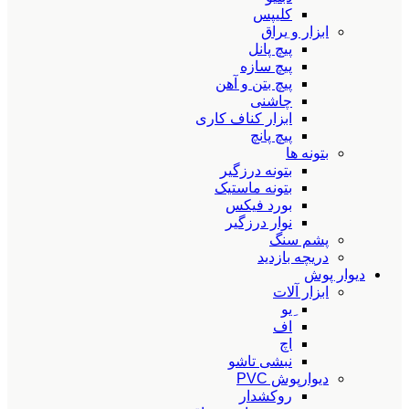
کلیپس
ابزار و یراق
پیچ پانل
پیچ سازه
پیچ بتن و آهن
چاشنی
ابزار کناف کاری
پیچ پانچ
بتونه ها
بتونه درزگیر
بتونه ماستیک
بورد فیکس
نوار درزگیر
پشم سنگ
دریچه بازدید
دیوار پوش
ابزار آلات
ِیو
اف
اچ
نبشی تاشو
دیوارپوش PVC
روکشدار