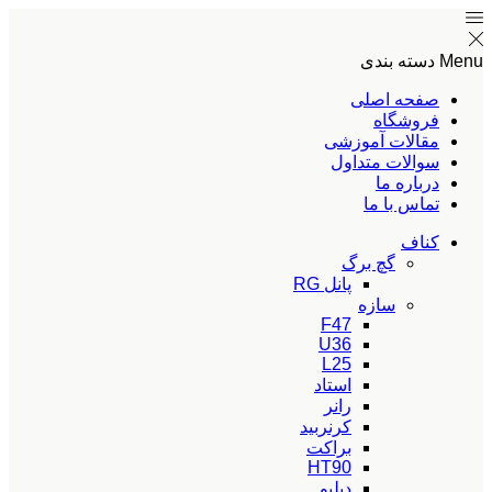
Menu
دسته بندی
صفحه اصلی
فروشگاه
مقالات آموزشی
سوالات متداول
درباره ما
تماس با ما
کناف
گچ برگ
پانل RG
سازه
F47
U36
L25
استاد
رانر
کرنربید
براکت
HT90
دبلیو