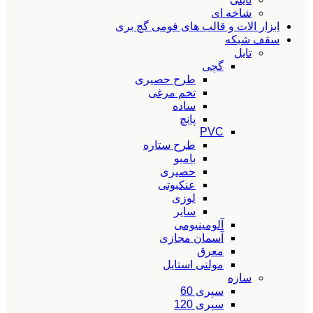
شاخه ای
ابزار الات و قالب های فومی گچ بری
سقف شبکه
تایل
گچی
طرح حصیری
تخم مرغی
ساده
پانچ
PVC
طرح ستاره
بامبو
حصیری
عنکبوتی
لوزی
سایر
آلومینیومی
آسمان مجازی
معرق
مولتی استایل
سازه
سپری 60
سپری 120