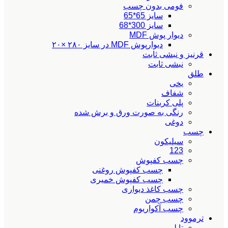
فومی بدون چسب
سایز 65*65
سایز 300*68
دیوار پوش MDF
دیوارپوش MDF در سایز ۲۸۰ ×۲۰
قرنیز و نبشی ثابت
نبشی ثابت
طلق
یخی
شفاف
پلی کربنات
رنگی به صورت ورق و برش شده
دوغی
چسب
سیلیکون
123
چسب کفپوش
چسب کفپوش روغنی
چسب کفپوش خمیری
چسب کاغذ دیواری
چسب چمن
چسب آکواریوم
ترموود
تایلی