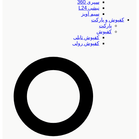
سپری 360
نبشی L24
سیم آویز
کفپوش و پارکت
پارکت
کفپوش
کفپوش تایلی
کفپوش رولی