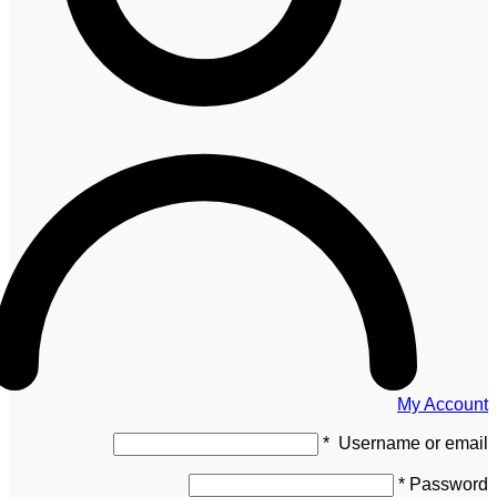
My Account
*
Username or email
*
Password