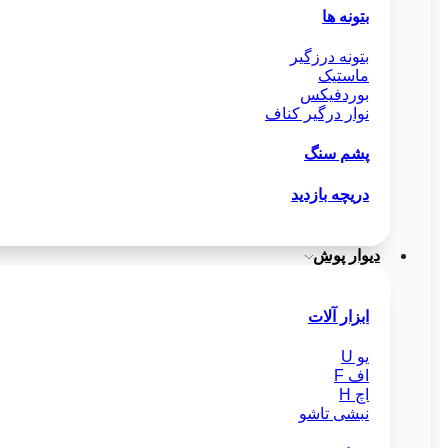
بتونه ها
بتونه درزگیر
ماستیک
بوردفیکس
نوار درگیر کناف
پشم سنگ
دریچه بازدید
دیوار پوش
ابزار آلات
یو U
اف F
اچ H
نبشی تاشو