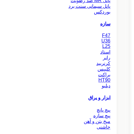
پانل MR ضد رطوبت
پانل سیمانی سنت برد
بوردکس
سازه
F47
U36
L25
استاد
رانر
کرنربید
کلیپس
براکت
HT90
دبلیو
ابزار و یراق
پیچ پانچ
پیچ سازه
میخ بتن و آهن
چاشنی