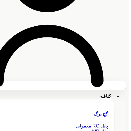
کناف
گچ برگ
پانل RG معمولی