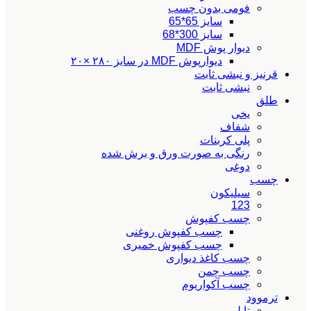
فومی بدون چسب
سایز 65*65
سایز 300*68
دیوار پوش MDF
دیوارپوش MDF در سایز ۲۸۰ ×۲۰
قرنیز و نبشی ثابت
نبشی ثابت
طلق
یخی
شفاف
پلی کربنات
رنگی به صورت ورق و برش شده
دوغی
چسب
سیلیکون
123
چسب کفپوش
چسب کفپوش روغنی
چسب کفپوش خمیری
چسب کاغذ دیواری
چسب چمن
چسب آکواریوم
ترموود
تایلی