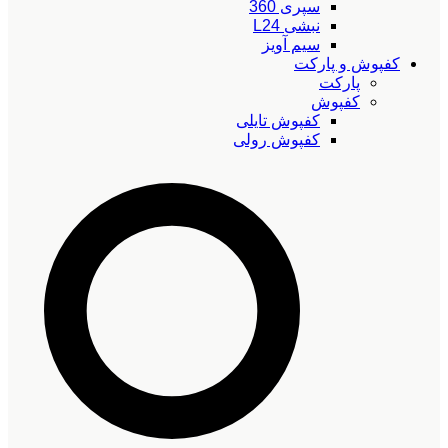
سپری 360
نبشی L24
سیم آویز
کفپوش و پارکت
پارکت
کفپوش
کفپوش تایلی
کفپوش رولی