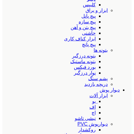
کلیپس
ابزار و یراق
پیچ پانل
پیچ سازه
پیچ بتن و آهن
چاشنی
ابزار کناف کاری
پیچ پانچ
بتونه ها
بتونه درزگیر
بتونه ماستیک
بورد فیکس
نوار درزگیر
پشم سنگ
دریچه بازدید
دیوار پوش
ابزار آلات
ِیو
اف
اچ
نبشی تاشو
دیوارپوش PVC
روکشدار