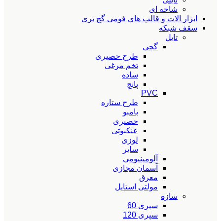
شاخه ای
ابزار الات و قالب های فومی گچ بری
سقف شبکه
تایل
گچی
طرح حصیری
تخم مرغی
ساده
پانچ
PVC
طرح ستاره
بامبو
حصیری
عنکبوتی
لوزی
سایر
آلومینیومی
آسمان مجازی
معرق
مولتی استایل
سازه
سپری 60
سپری 120