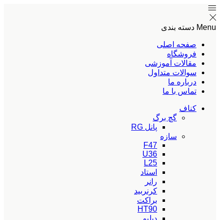
Menu
دسته بندی
صفحه اصلی
فروشگاه
مقالات آموزشی
سوالات متداول
درباره ما
تماس با ما
کناف
گچ برگ
پانل RG
سازه
F47
U36
L25
استاد
رانر
کرنربید
براکت
HT90
دبلیو