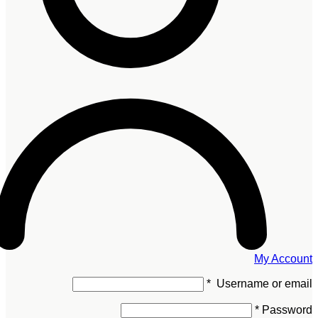
My Account
*
Username or email
*
Password