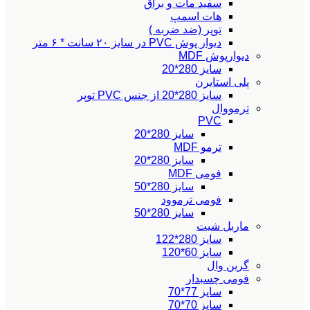
سفید مات و براق
هات اسمپ
توپر (ضد ضربه )
دیوار پوش PVC در سایز ۲۰ سانت * ۶ متر
دیوارپوش MDF
سایز 280*20
پلی استایرن
سایز 280*20 از جنس PVC توپر
ترمووال
PVC
سایز 280*20
ترمو MDF
سایز 280*20
فومی MDF
سایز 280*50
فومی ترموود
سایز 280*50
ماربل شیت
سایز 280*122
سایز 60*120
گرین وال
فومی چسبدار
سایز 77*70
سایز 70*70