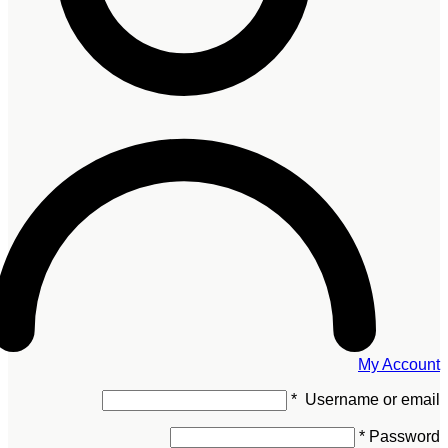
My Account
*
Username or email
*
Password