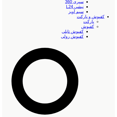
سپری 360
نبشی L24
سیم آویز
کفپوش و پارکت
پارکت
کفپوش
کفپوش تایلی
کفپوش رولی