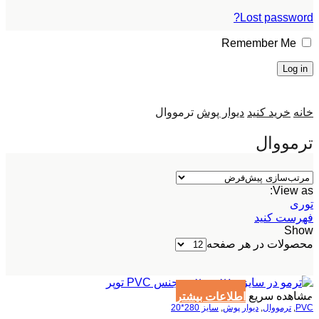
Lost password?
Remember Me
Log in
خانه
خرید کنید
دیوار پوش
ترمووال
ترمووال
View as:
توری
فهرست کنید
Show
محصولات در هر صفحه
مشاهده سریع
اطلاعات بیشتر
PVC
,
ترمووال
,
دیوار پوش
,
سایز 280*20