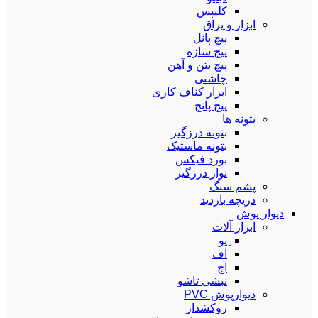
کلیپس
ابزار و یراق
پیچ پانل
پیچ سازه
پیچ بتن و آهن
چاشنی
ابزار کناف کاری
پیچ پانچ
بتونه ها
بتونه درزگیر
بتونه ماستیک
بورد فیکس
نوار درزگیر
پشم سنگ
دریچه بازدید
دیوار پوش
ابزار آلات
ِیو
اف
اچ
نبشی تاشو
دیوارپوش PVC
روکشدار