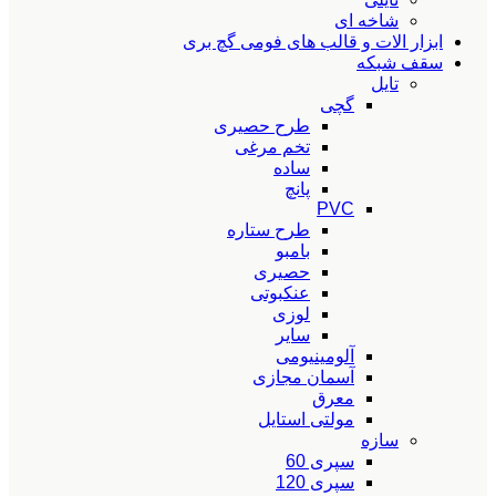
شاخه ای
ابزار الات و قالب های فومی گچ بری
سقف شبکه
تایل
گچی
طرح حصیری
تخم مرغی
ساده
پانچ
PVC
طرح ستاره
بامبو
حصیری
عنکبوتی
لوزی
سایر
آلومینیومی
آسمان مجازی
معرق
مولتی استایل
سازه
سپری 60
سپری 120