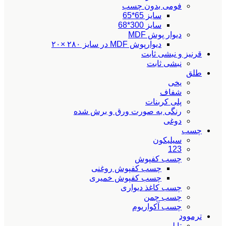
فومی بدون چسب
سایز 65*65
سایز 300*68
دیوار پوش MDF
دیوارپوش MDF در سایز ۲۸۰ ×۲۰
قرنیز و نبشی ثابت
نبشی ثابت
طلق
یخی
شفاف
پلی کربنات
رنگی به صورت ورق و برش شده
دوغی
چسب
سیلیکون
123
چسب کفپوش
چسب کفپوش روغنی
چسب کفپوش خمیری
چسب کاغذ دیواری
چسب چمن
چسب آکواریوم
ترموود
تایلی