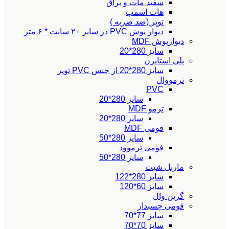
سفید مات و براق
هات اسمپ
توپر (ضد ضربه )
دیوار پوش PVC در سایز ۲۰ سانت * ۶ متر
دیوارپوش MDF
سایز 280*20
پلی استایرن
سایز 280*20 از جنس PVC توپر
ترمووال
PVC
سایز 280*20
ترمو MDF
سایز 280*20
فومی MDF
سایز 280*50
فومی ترموود
سایز 280*50
ماربل شیت
سایز 280*122
سایز 60*120
گرین وال
فومی چسبدار
سایز 77*70
سایز 70*70