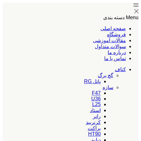
Menu
دسته بندی
صفحه اصلی
فروشگاه
مقالات آموزشی
سوالات متداول
درباره ما
تماس با ما
کناف
گچ برگ
پانل RG
سازه
F47
U36
L25
استاد
رانر
کرنربید
براکت
HT90
دبلیو