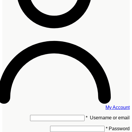
My Account
*
Username or email
*
Password