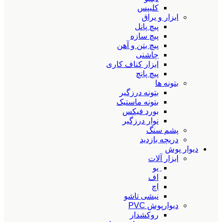
کلیپس
ابزار و یراق
پیچ پانل
پیچ سازه
پیچ بتن و آهن
چاشنی
ابزار کناف کاری
پیچ پانچ
بتونه ها
بتونه درزگیر
بتونه ماستیک
بورد فیکس
نوار درزگیر
پشم سنگ
دریچه بازدید
دیوار پوش
ابزار آلات
ِیو
اف
اچ
نبشی تاشو
دیوارپوش PVC
روکشدار