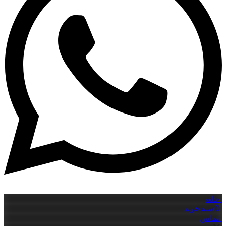
حانه
0
سبدخرید
تماس