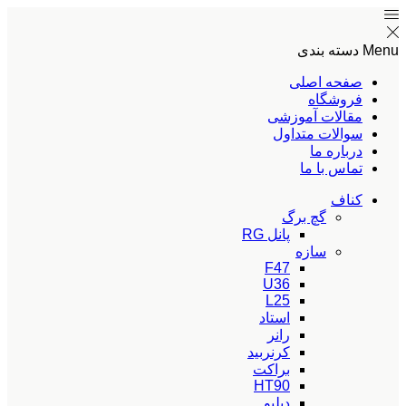
Menu
دسته بندی
صفحه اصلی
فروشگاه
مقالات آموزشی
سوالات متداول
درباره ما
تماس با ما
کناف
گچ برگ
پانل RG
سازه
F47
U36
L25
استاد
رانر
کرنربید
براکت
HT90
دبلیو