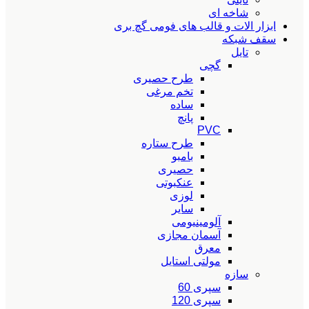
شاخه ای
ابزار الات و قالب های فومی گچ بری
سقف شبکه
تایل
گچی
طرح حصیری
تخم مرغی
ساده
پانچ
PVC
طرح ستاره
بامبو
حصیری
عنکبوتی
لوزی
سایر
آلومینیومی
آسمان مجازی
معرق
مولتی استایل
سازه
سپری 60
سپری 120