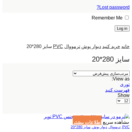
Lost password?
Remember Me
Log in
خانه
خرید کنید
دیوار پوش
ترمووال
PVC
سایز 280*20
سایز 280*20
View as:
توری
فهرست کنید
Show
محصولات
در
هر
صفحه
مشاهده سریع
اطلاعات بیشتر
PVC
,
ترمووال
,
دیوار پوش
,
سایز 280*20