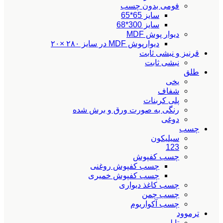
فومی بدون چسب
سایز 65*65
سایز 300*68
دیوار پوش MDF
دیوارپوش MDF در سایز ۲۸۰ ×۲۰
قرنیز و نبشی ثابت
نبشی ثابت
طلق
یخی
شفاف
پلی کربنات
رنگی به صورت ورق و برش شده
دوغی
چسب
سیلیکون
123
چسب کفپوش
چسب کفپوش روغنی
چسب کفپوش خمیری
چسب کاغذ دیواری
چسب چمن
چسب آکواریوم
ترموود
تایلی