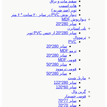
سفید مات و براق
هات اسمپ
توپر (ضد ضربه )
دیوار پوش PVC در سایز ۲۰ سانت * ۶ متر
دیوارپوش MDF
سایز 280*20
پلی استایرن
سایز 280*20 از جنس PVC توپر
ترمووال
PVC
سایز 280*20
ترمو MDF
سایز 280*20
فومی MDF
سایز 280*50
فومی ترموود
سایز 280*50
ماربل شیت
سایز 280*122
سایز 60*120
گرین وال
فومی چسبدار
سایز 77*70
سایز 70*70