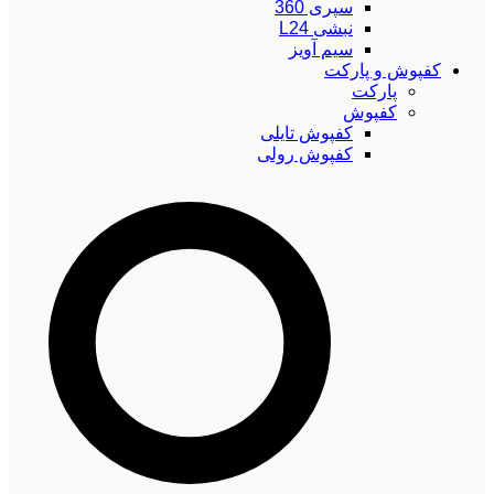
سپری 360
نبشی L24
سیم آویز
کفپوش و پارکت
پارکت
کفپوش
کفپوش تایلی
کفپوش رولی