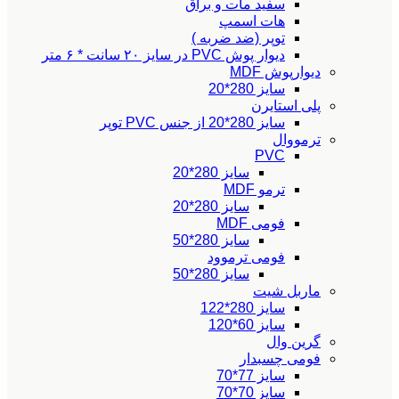
سفید مات و براق
هات اسمپ
توپر (ضد ضربه )
دیوار پوش PVC در سایز ۲۰ سانت * ۶ متر
دیوارپوش MDF
سایز 280*20
پلی استایرن
سایز 280*20 از جنس PVC توپر
ترمووال
PVC
سایز 280*20
ترمو MDF
سایز 280*20
فومی MDF
سایز 280*50
فومی ترموود
سایز 280*50
ماربل شیت
سایز 280*122
سایز 60*120
گرین وال
فومی چسبدار
سایز 77*70
سایز 70*70