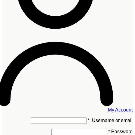
My Account
*
Username or email
*
Password