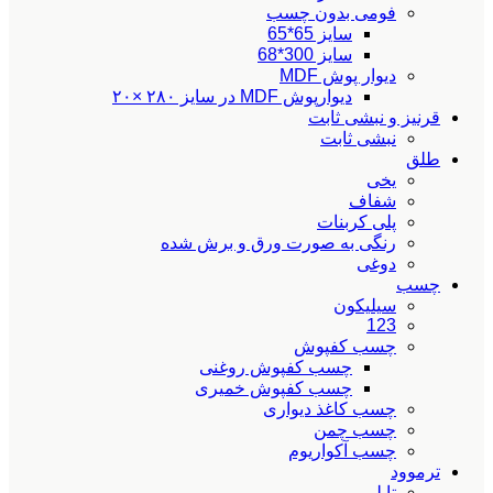
فومی بدون چسب
سایز 65*65
سایز 300*68
دیوار پوش MDF
دیوارپوش MDF در سایز ۲۸۰ ×۲۰
قرنیز و نبشی ثابت
نبشی ثابت
طلق
یخی
شفاف
پلی کربنات
رنگی به صورت ورق و برش شده
دوغی
چسب
سیلیکون
123
چسب کفپوش
چسب کفپوش روغنی
چسب کفپوش خمیری
چسب کاغذ دیواری
چسب چمن
چسب آکواریوم
ترموود
تایلی