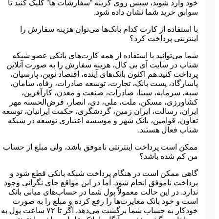
خود وارد شوید، سپس روی گزینه “سفارشات ها” کلیک کنید تا
سوابق خرید شما نشان داده ‏شود.
با استفاده از کارت کدام بانک‌ها می‌توان هزینه سفارش را
اینترنتی پرداخت کرد؟
شما می‌توانید با استفاده از همه کارت‏‌های بانکی عضو شبکه
شتاب در سایت آی بی کال، هزینه سفارش را به صورت آنلاین
پرداخت کنید.هم اکنون بانک‌های آینده، اقتصاد نوین، پارسیان،
پاسارگاد، پست بانک، تجارت، توسعه صادرات، رفاه، سامان،
سپه، سرمایه، سینا، صادرات، صنعت و معدن، کارآفرین،
کشاورزی، مسکن، ملت، ملی، دی، انصار، قرض‌الحسنه مهر
ایران، رسالت، ایران زمین، گردشگری، حکمت ایرانیان، توسعه
تعاون، قوامین، بانک شهر و موسسه اعتباری توسعه در شبکه
شتاب فعال هستند.
ممکن است پرداخت اینترنتی ناموفق باشد، ولی مبلغ از حساب
من کم شده باشد؟
گاهی ممکن است در هنگام پرداخت شبکه بانکی قطع شود و
پرداخت ناموفق انجام شود. اما در این مواقع جای نگرانی وجود
ندارد. در این حالت معمولاً پول شما در حساب‏‌های میانی بانک
است و خود بانک مغایرت‏‌ها را رفع کرده و مبلغ را به صورت
خودکار به حساب شما برگشت می‌‏دهد. اگر تا ۷۲ ساعت پول به