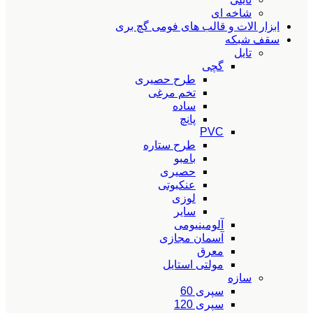
شاخه ای
ابزار الات و قالب های فومی گچ بری
سقف شبکه
تایل
گچی
طرح حصیری
تخم مرغی
ساده
پانچ
PVC
طرح ستاره
بامبو
حصیری
عنکبوتی
لوزی
سایر
آلومینیومی
آسمان مجازی
معرق
مولتی استایل
سازه
سپری 60
سپری 120