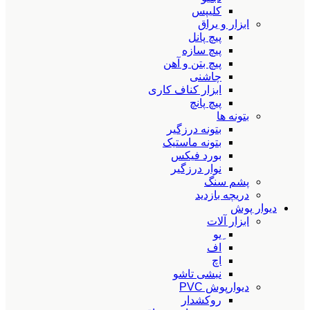
کلیپس
ابزار و یراق
پیچ پانل
پیچ سازه
پیچ بتن و آهن
چاشنی
ابزار کناف کاری
پیچ پانچ
بتونه ها
بتونه درزگیر
بتونه ماستیک
بورد فیکس
نوار درزگیر
پشم سنگ
دریچه بازدید
دیوار پوش
ابزار آلات
ِیو
اف
اچ
نبشی تاشو
دیوارپوش PVC
روکشدار