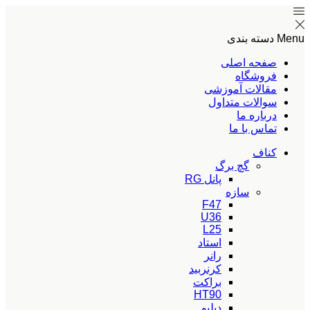
Menu
دسته بندی
صفحه اصلی
فروشگاه
مقالات آموزشی
سوالات متداول
درباره ما
تماس با ما
کناف
گچ برگ
پانل RG
سازه
F47
U36
L25
استاد
رانر
کرنربید
براکت
HT90
دبلیو